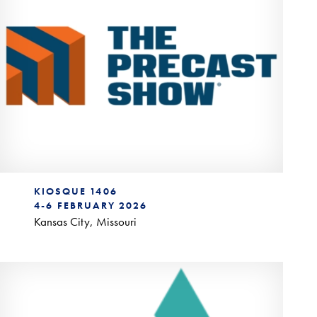
KIOSQUE 1406
4-6 FEBRUARY 2026
Kansas City, Missouri
ACPA Pipe School