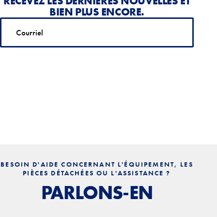
RECEVEZ LES DERNIÈRES NOUVELLES ET
BIEN PLUS ENCORE.
Courriel
*
BESOIN D'AIDE CONCERNANT L'ÉQUIPEMENT, LES
PIÈCES DÉTACHÉES OU L'ASSISTANCE ?
PARLONS-EN