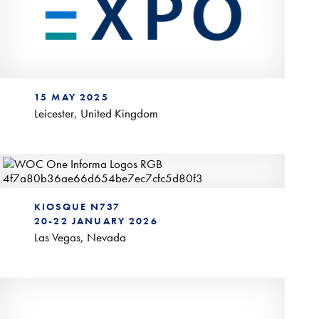
15 MAY 2025
Leicester, United Kingdom
World of Concrete
KIOSQUE N737
20-22 JANUARY 2026
Las Vegas, Nevada
The Precast Show